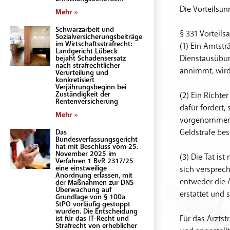
Die Vorteilsan
Mehr »
Schwarzarbeit und
§ 331 Vorteil
Sozialversicherungsbeiträge
im Wirtschaftsstrafrecht:
(1) Ein Amtstr
Landgericht Lübeck
Dienstausübung
bejaht Schadensersatz
nach strafrechtlicher
annimmt, wird 
Verurteilung und
konkretisiert
Verjährungsbeginn bei
Zuständigkeit der
(2) Ein Richte
Rentenversicherung
dafür fordert,
Mehr »
vorgenommen h
Geldstrafe best
Das
Bundesverfassungsgericht
hat mit Beschluss vom 25.
November 2025 im
(3) Die Tat is
Verfahren 1 BvR 2317/25
eine einstweilige
sich versprec
Anordnung erlassen, mit
entweder die 
der Maßnahmen zur DNS-
Überwachung auf
erstattet und
Grundlage von § 100a
StPO vorläufig gestoppt
wurden. Die Entscheidung
Für das Arztst
ist für das IT-Recht und
Strafrecht von erheblicher