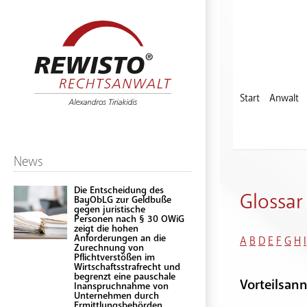
Start
Anwalt
News
Die Entscheidung des
Glossar
BayObLG zur Geldbuße
gegen juristische
Personen nach § 30 OWiG
zeigt die hohen
Anforderungen an die
A
B
D
E
F
G
H
I
Zurechnung von
Pflichtverstößen im
Wirtschaftsstrafrecht und
begrenzt eine pauschale
Vorteilsa
Inanspruchnahme von
Unternehmen durch
Ermittlungsbehörden.