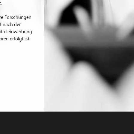
.
täre Forschungen
t nach der
itteleinwerbung
en erfolgt ist.