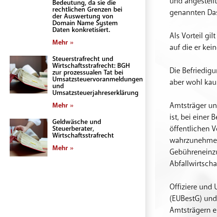
und angestellt
Bedeutung, da sie die
rechtlichen Grenzen bei
genannten Das
der Auswertung von
Domain Name System
Daten konkretisiert.
Als Vorteil gil
Mehr »
auf die er ke
Steuerstrafrecht und
Wirtschaftsstrafrecht: BGH
Die Befriedig
zur prozessualen Tat bei
Umsatzsteuervoranmeldungen
aber wohl kau
und
Umsatzsteuerjahreserklärung
Amtsträger un
Mehr »
ist, bei einer
Geldwäsche und
öffentlichen 
Steuerberater,
Wirtschaftsstrafrecht
wahrzunehmen
Mehr »
Gebühreneinzu
Abfallwirtsch
Offiziere und
(EUBestG) und
Amtsträgern e