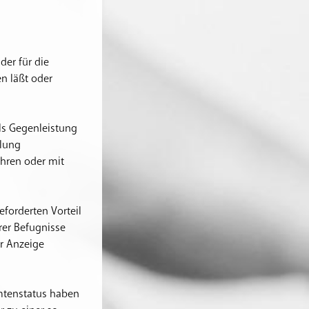
der für die
en läßt oder
 als Gegenleistung
dlung
ahren oder mit
eforderten Vorteil
rer Befugnisse
r Anzeige
amtenstatus haben