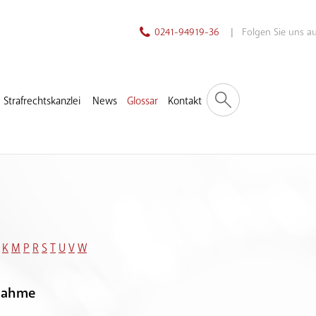
0241-94919-36
| Folgen Sie uns 
Strafrechtskanzlei
News
Glossar
Kontakt
K
M
P
R
S
T
U
V
W
nnahme