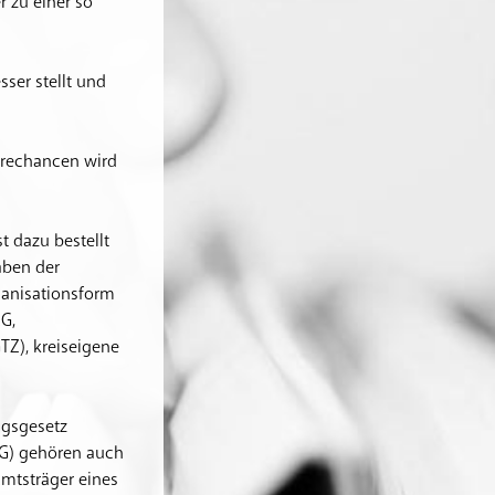
r zu einer so
sser stellt und
erechancen wird
t dazu bestellt
gaben der
ganisationsform
G,
TZ), kreiseigene
ngsgesetz
tG) gehören auch
mtsträger eines