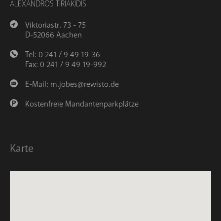
ALEXANDROS TIRIAKIDIS
Viktoriastr. 73 - 75
D-52066 Aachen
Tel: 0 241 / 9 49 19-36
Fax: 0 241 / 9 49 19-992
E-Mail:
m.jobes@rewisto.de
Kostenfreie Mandantenparkplätze
Karte