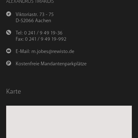
ALEXANDROS TIRIAKIDIS
Viktoriastr. 73 - 75
D-52066 Aachen
Tel: 0 241 / 9 49 19-36
Fax: 0 241 / 9 49 19-992
E-Mail:
m.jobes@rewisto.de
Kostenfreie Mandantenparkplätze
Karte