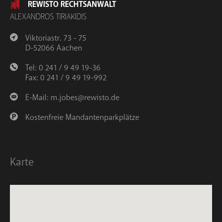
REWISTO RECHTSANWALT
ALEXANDROS TIRIAKIDIS
Viktoriastr. 73 - 75
D-52066 Aachen
Tel: 0 241 / 9 49 19-36
Fax: 0 241 / 9 49 19-992
E-Mail:
m.jobes@rewisto.de
Kostenfreie Mandantenparkplätze
Karte