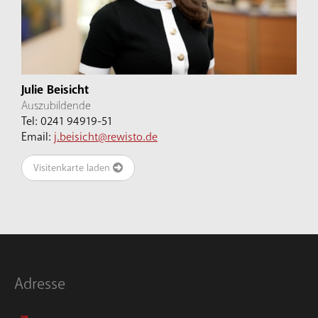
Julie Beisicht
Auszubildende
Tel: 0241 94919-51
Email:
j.beisicht@rewisto.de
Visitenkarte laden
Adresse