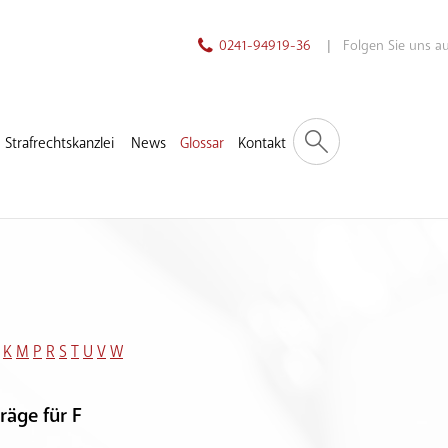
0241-94919-36
| Folgen Sie uns 
Strafrechtskanzlei
News
Glossar
Kontakt
K
M
P
R
S
T
U
V
W
räge für F