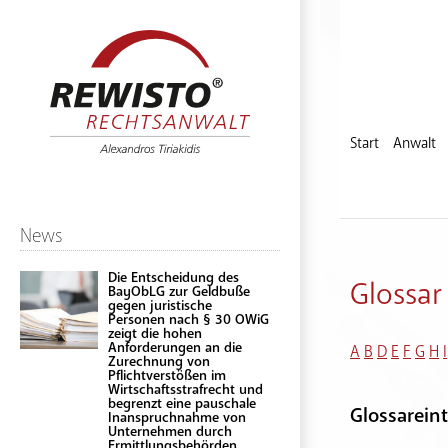
Start
Anwalt
News
Die Entscheidung des
Glossar
BayObLG zur Geldbuße
gegen juristische
Personen nach § 30 OWiG
zeigt die hohen
Anforderungen an die
A
B
D
E
F
G
H
I
Zurechnung von
Pflichtverstößen im
Wirtschaftsstrafrecht und
begrenzt eine pauschale
Glossareint
Inanspruchnahme von
Unternehmen durch
Ermittlungsbehörden.