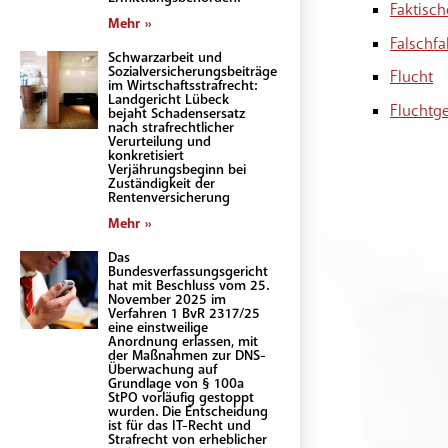
Faktisch
Mehr »
Falschf
Schwarzarbeit und
Sozialversicherungsbeiträge
Flucht
im Wirtschaftsstrafrecht:
Landgericht Lübeck
Fluchtge
bejaht Schadensersatz
nach strafrechtlicher
Verurteilung und
konkretisiert
Verjährungsbeginn bei
Zuständigkeit der
Rentenversicherung
Mehr »
Das
Bundesverfassungsgericht
hat mit Beschluss vom 25.
November 2025 im
Verfahren 1 BvR 2317/25
eine einstweilige
Anordnung erlassen, mit
der Maßnahmen zur DNS-
Überwachung auf
Grundlage von § 100a
StPO vorläufig gestoppt
wurden. Die Entscheidung
ist für das IT-Recht und
Strafrecht von erheblicher