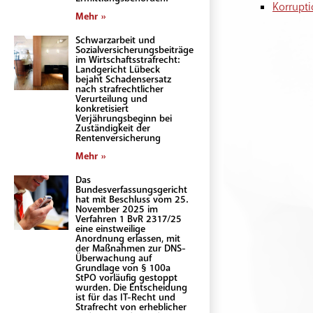
Korrupt
Mehr »
Schwarzarbeit und
Sozialversicherungsbeiträge
im Wirtschaftsstrafrecht:
Landgericht Lübeck
bejaht Schadensersatz
nach strafrechtlicher
Verurteilung und
konkretisiert
Verjährungsbeginn bei
Zuständigkeit der
Rentenversicherung
Mehr »
Das
Bundesverfassungsgericht
hat mit Beschluss vom 25.
November 2025 im
Verfahren 1 BvR 2317/25
eine einstweilige
Anordnung erlassen, mit
der Maßnahmen zur DNS-
Überwachung auf
Grundlage von § 100a
StPO vorläufig gestoppt
wurden. Die Entscheidung
ist für das IT-Recht und
Strafrecht von erheblicher