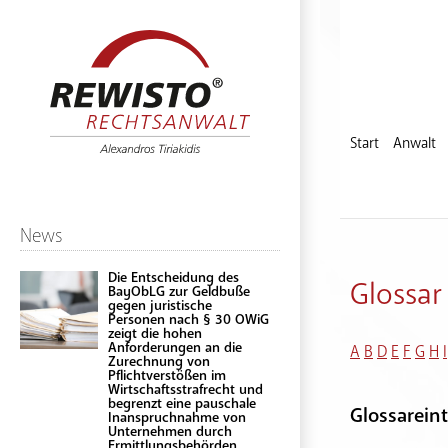
Start
Anwalt
News
Die Entscheidung des
Glossar
BayObLG zur Geldbuße
gegen juristische
Personen nach § 30 OWiG
zeigt die hohen
Anforderungen an die
A
B
D
E
F
G
H
I
Zurechnung von
Pflichtverstößen im
Wirtschaftsstrafrecht und
begrenzt eine pauschale
Glossareint
Inanspruchnahme von
Unternehmen durch
Ermittlungsbehörden.