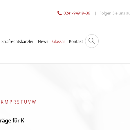
0241-94919-36
| Folgen Sie uns 
Strafrechtskanzlei
News
Glossar
Kontakt
K
M
P
R
S
T
U
V
W
räge für K