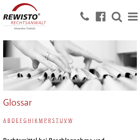
Glossar
A
B
D
E
F
G
H
I
K
M
P
R
S
T
U
V
W