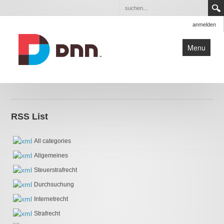
anmelden
Menu
Start
Anwalt
RSS List
Strafrechtskanzlei
News
All categories
Glossar
Allgemeines
Kontakt
Steuerstrafrecht
Durchsuchung
Internetrecht
Strafrecht